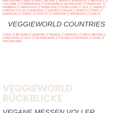
AMSTERDAM // BARCELONA // BEIJING // BERLIN // BORDEAUX // BRUSSELS //
COLOGNE // COPENHAGEN // DORTMUND // DUSSELDORF // FRANKFURT //
HAMBURG // HANGZHOU // HANNOVER // HONG KONG // LILLE // LISBON //
LONDON // LYON // MARSEILLE // MADRID // MILAN // MUNICH // PARIS //
SHANGHAI // TORINO // UTRECHT // WARSAW // WIESBADEN // ZURICH
VEGGIEWORLD COUNTRIES
CHINA // BELGIUM // DENMARK // FRANCE // GERMANY // GREAT BRITAIN //
HONG KONG // ITALY // NETHERLANDS // POLAND // PORTUGAL // SPAIN //
SWITZERLAND
VEGGIEWORLD
RÜCKBLICKE
VEGANE MESSEN VOLLER