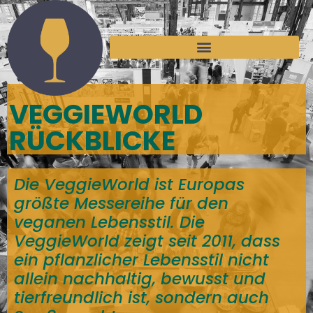
VEGGIEWORLD
RÜCKBLICKE
Die VeggieWorld ist Europas
größte Messereihe für den
veganen Lebensstil. Die
VeggieWorld zeigt seit 2011, dass
ein pflanzlicher Lebensstil nicht
allein nachhaltig, bewusst und
tierfreundlich ist, sondern auch