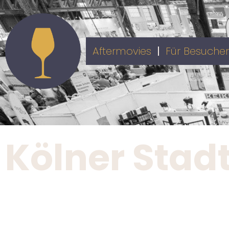
Aftermovies
Für Besucher
Kölner Stad