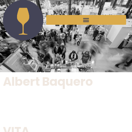
Albert Baquero
VITA