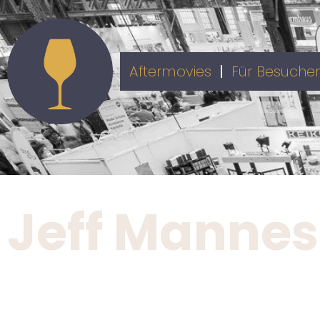
Aftermovies
Für Besucher
Jeff Mannes