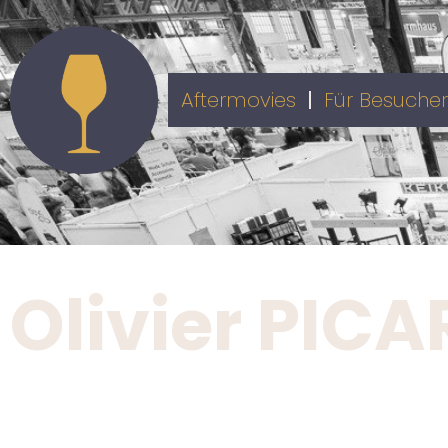
Aftermovies
Für Besucher
Olivier PIC